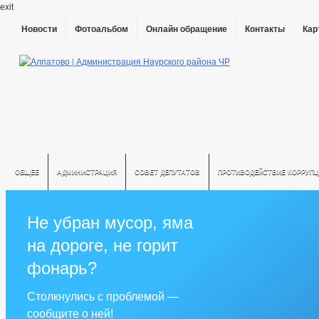
exit
Новости
Фотоальбом
Онлайн обращение
Контакты
Кар
ОБЩЕЕ
АДМИНИСТРАЦИЯ
СОВЕТ ДЕПУТАТОВ
ПРОТИВОДЕЙСТВИЕ КОРРУПЦ
Не убран мусор, яма
на дороге, не горит
фонарь?
Столкнулись с проблемой —
сообщите о ней!