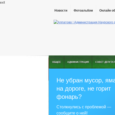
exit
Новости
Фотоальбом
Онлайн о
ОБЩЕЕ
АДМИНИСТРАЦИЯ
СОВЕТ ДЕПУТА
Не убран мусор, ям
на дороге, не горит
фонарь?
Столкнулись с проблемой —
сообщите о ней!