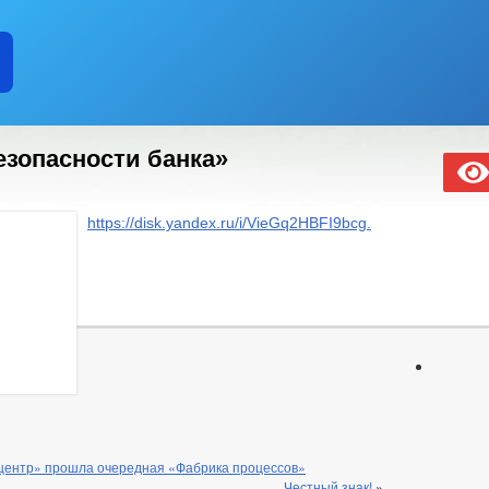
езопасности банка»
https://disk.yandex.ru/i/VieGq2HBFI9bcg.
-центр» прошла очередная «Фабрика процессов»
Честный знак!
»