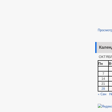
Просмот
Кален
ОКТЯБР
Пн
В
7
14
21
28
« Сен
Н