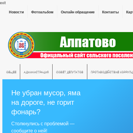
exit
Новости
Фотоальбом
Онлайн обращение
Контакты
Кар
ОБЩЕЕ
АДМИНИСТРАЦИЯ
СОВЕТ ДЕПУТАТОВ
ПРОТИВОДЕЙСТВИЕ КОРРУПЦ
Не убран мусор, яма
на дороге, не горит
фонарь?
Столкнулись с проблемой —
сообщите о ней!