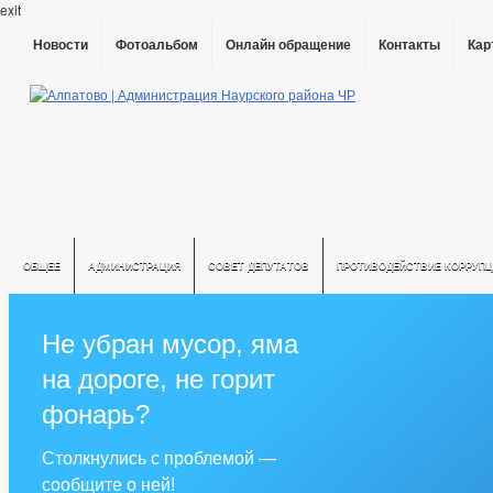
exit
Новости
Фотоальбом
Онлайн обращение
Контакты
Кар
ОБЩЕЕ
АДМИНИСТРАЦИЯ
СОВЕТ ДЕПУТАТОВ
ПРОТИВОДЕЙСТВИЕ КОРРУПЦ
Не убран мусор, яма
на дороге, не горит
фонарь?
Столкнулись с проблемой —
сообщите о ней!