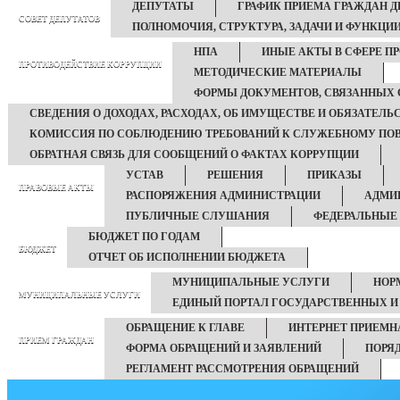
ДЕПУТАТЫ
ГРАФИК ПРИЕМА ГРАЖДАН 
СОВЕТ ДЕПУТАТОВ
ПОЛНОМОЧИЯ, СТРУКТУРА, ЗАДАЧИ И ФУНКЦИ
НПА
ИНЫЕ АКТЫ В СФЕРЕ П
ПРОТИВОДЕЙСТВИЕ КОРРУПЦИИ
МЕТОДИЧЕСКИЕ МАТЕРИАЛЫ
ФОРМЫ ДОКУМЕНТОВ, СВЯЗАННЫХ 
СВЕДЕНИЯ О ДОХОДАХ, РАСХОДАХ, ОБ ИМУЩЕСТВЕ И ОБЯЗАТЕЛ
КОМИССИЯ ПО СОБЛЮДЕНИЮ ТРЕБОВАНИЙ К СЛУЖЕБНОМУ ПОВ
ОБРАТНАЯ СВЯЗЬ ДЛЯ СООБЩЕНИЙ О ФАКТАХ КОРРУПЦИИ
УСТАВ
РЕШЕНИЯ
ПРИКАЗЫ
ПРАВОВЫЕ АКТЫ
РАСПОРЯЖЕНИЯ АДМИНИСТРАЦИИ
АДМИ
ПУБЛИЧНЫЕ СЛУШАНИЯ
ФЕДЕРАЛЬНЫЕ
БЮДЖЕТ ПО ГОДАМ
БЮДЖЕТ
ОТЧЕТ ОБ ИСПОЛНЕНИИ БЮДЖЕТА
МУНИЦИПАЛЬНЫЕ УСЛУГИ
НОР
МУНИЦИПАЛЬНЫЕ УСЛУГИ
ЕДИНЫЙ ПОРТАЛ ГОСУДАРСТВЕННЫХ 
ОБРАЩЕНИЕ К ГЛАВЕ
ИНТЕРНЕТ ПРИЕМН
ПРИЕМ ГРАЖДАН
ФОРМА ОБРАЩЕНИЙ И ЗАЯВЛЕНИЙ
ПОРЯ
РЕГЛАМЕНТ РАССМОТРЕНИЯ ОБРАЩЕНИЙ