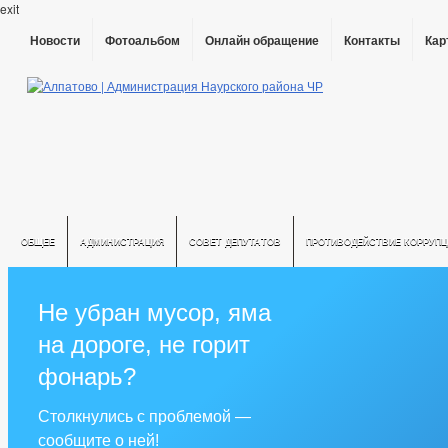
exit
Новости
Фотоальбом
Онлайн обращение
Контакты
Кар
ОБЩЕЕ
АДМИНИСТРАЦИЯ
СОВЕТ ДЕПУТАТОВ
ПРОТИВОДЕЙСТВИЕ КОРРУПЦ
Не убран мусор, яма
на дороге, не горит
фонарь?
Столкнулись с проблемой —
сообщите о ней!