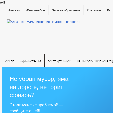
exit
Новости
Фотоальбом
Онлайн обращение
Контакты
Кар
ОБЩЕЕ
АДМИНИСТРАЦИЯ
СОВЕТ ДЕПУТАТОВ
ПРОТИВОДЕЙСТВИЕ КОРРУПЦ
Не убран мусор, яма
на дороге, не горит
фонарь?
Столкнулись с проблемой —
сообщите о ней!