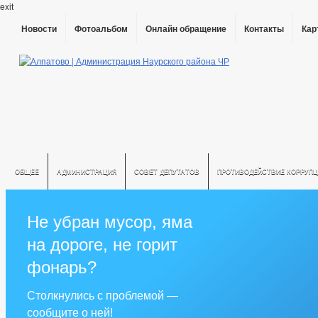
exit
Новости
Фотоальбом
Онлайн обращение
Контакты
Кар
ОБЩЕЕ
АДМИНИСТРАЦИЯ
СОВЕТ ДЕПУТАТОВ
ПРОТИВОДЕЙСТВИЕ КОРРУПЦ
Не убран мусор, яма
на дороге, не горит
фонарь?
Столкнулись с проблемой —
сообщите о ней!