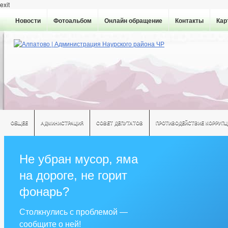
exit
Новости
Фотоальбом
Онлайн обращение
Контакты
Кар
ОБЩЕЕ
АДМИНИСТРАЦИЯ
СОВЕТ ДЕПУТАТОВ
ПРОТИВОДЕЙСТВИЕ КОРРУПЦ
Не убран мусор, яма
на дороге, не горит
фонарь?
Столкнулись с проблемой —
сообщите о ней!