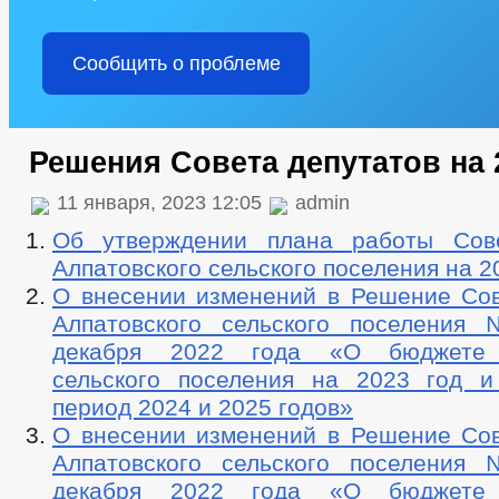
Сообщить о проблеме
Решения Совета депутатов на 
11 января, 2023 12:05
admin
Об утверждении плана работы Сове
Алпатовского сельского поселения на 2
О внесении изменений в Решение Сов
Алпатовского сельского поселения
декабря 2022 года «О бюджете 
сельского поселения на 2023 год 
период 2024 и 2025 годов»
О внесении изменений в Решение Сов
Алпатовского сельского поселения
декабря 2022 года «О бюджете 