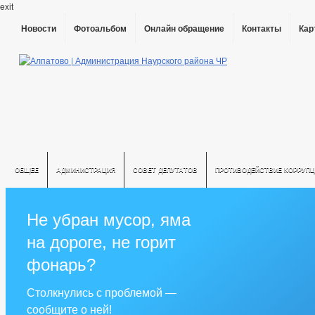
exit
Новости
Фотоальбом
Онлайн обращение
Контакты
Кар
ОБЩЕЕ
АДМИНИСТРАЦИЯ
СОВЕТ ДЕПУТАТОВ
ПРОТИВОДЕЙСТВИЕ КОРРУПЦ
Не убран мусор, яма
на дороге, не горит
фонарь?
Столкнулись с проблемой —
сообщите о ней!