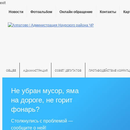
exit
Новости
Фотоальбом
Онлайн обращение
Контакты
Кар
ОБЩЕЕ
АДМИНИСТРАЦИЯ
СОВЕТ ДЕПУТАТОВ
ПРОТИВОДЕЙСТВИЕ КОРРУПЦ
Не убран мусор, яма
на дороге, не горит
фонарь?
Столкнулись с проблемой —
сообщите о ней!