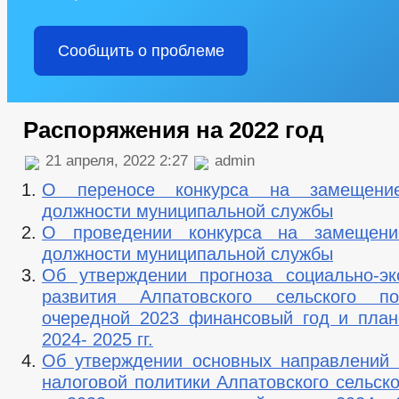
Сообщить о проблеме
Распоряжения на 2022 год
21 апреля, 2022 2:27
admin
О переносе конкурса на замещение
должности муниципальной службы
О проведении конкурса на замещени
должности муниципальной службы
Об утверждении прогноза социально-эк
развития Алпатовского сельского п
очередной 2023 финансовый год и пла
2024- 2025 гг.
Об утверждении основных направлений
налоговой политики Алпатовского сельск