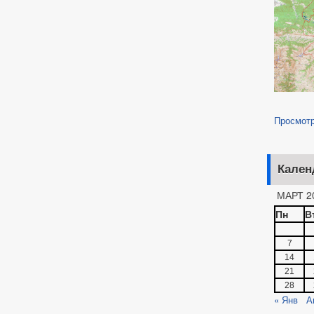
Просмот
Кален
МАРТ 2
Пн
В
7
14
21
28
« Янв
А