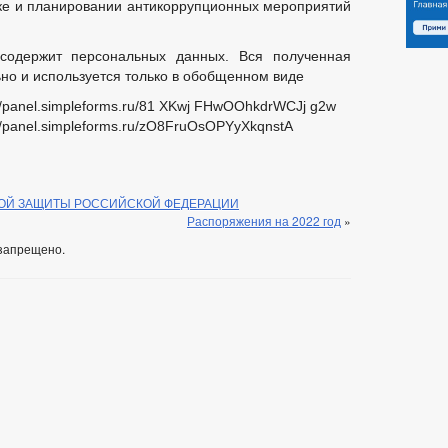
тке и планировании антикоррупционных мероприятий
содержит персональных данных. Вся полученная
о и используется только в обобщенном виде
//panel.simpleforms.ru/81 XKwj FHwOOhkdrWCJj g2w
//panel.simpleforms.ru/zO8FruOsOPYyXkqnstA
НОЙ ЗАЩИТЫ РОССИЙСКОЙ ФЕДЕРАЦИИ
Распоряжения на 2022 год
»
запрещено.