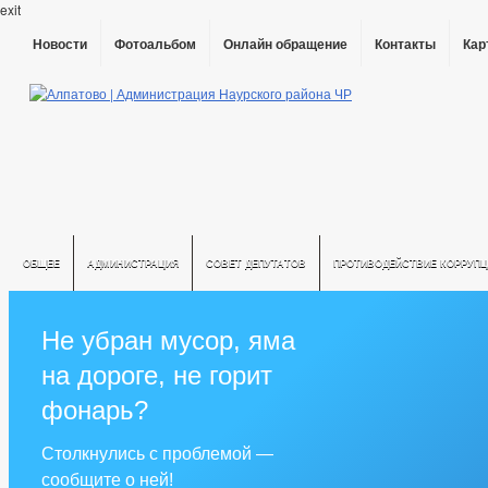
exit
Новости
Фотоальбом
Онлайн обращение
Контакты
Кар
ОБЩЕЕ
АДМИНИСТРАЦИЯ
СОВЕТ ДЕПУТАТОВ
ПРОТИВОДЕЙСТВИЕ КОРРУПЦ
Не убран мусор, яма
на дороге, не горит
фонарь?
Столкнулись с проблемой —
сообщите о ней!