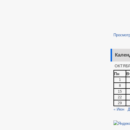
Просмот
Кален
ОКТЯБР
Пн
В
1
8
15
22
29
« Июн
Д