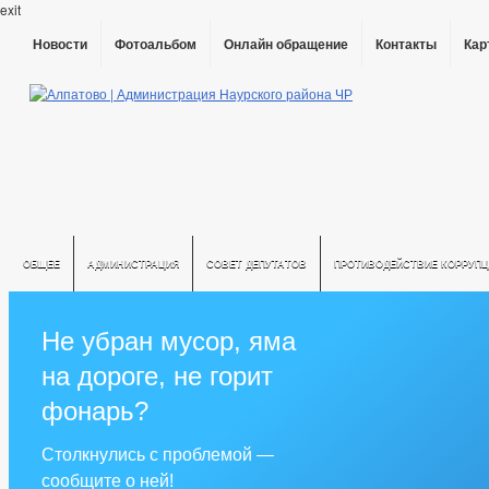
exit
Новости
Фотоальбом
Онлайн обращение
Контакты
Кар
ОБЩЕЕ
АДМИНИСТРАЦИЯ
СОВЕТ ДЕПУТАТОВ
ПРОТИВОДЕЙСТВИЕ КОРРУПЦ
Не убран мусор, яма
на дороге, не горит
фонарь?
Столкнулись с проблемой —
сообщите о ней!