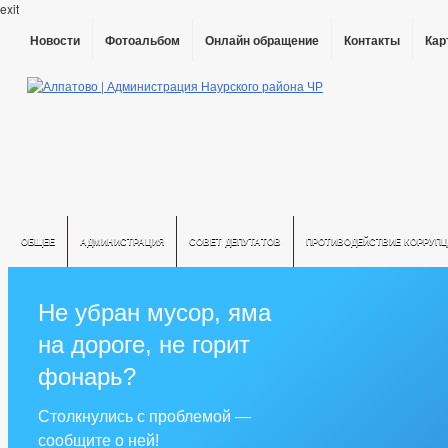
exit
Новости
Фотоальбом
Онлайн обращение
Контакты
Кар
ОБЩЕЕ
АДМИНИСТРАЦИЯ
СОВЕТ ДЕПУТАТОВ
ПРОТИВОДЕЙСТВИЕ КОРРУПЦ
Не убран мусор, яма
на дороге, не горит
фонарь?
Столкнулись с проблемой —
сообщите о ней!