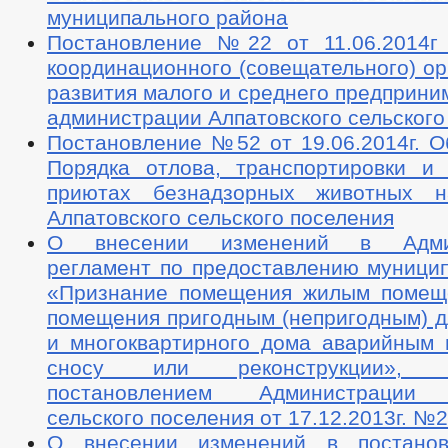
ОБРАТНАЯ СВЯЗЬ ДЛЯ СООБЩЕНИЙ О ФАКТАХ КОРРУПЦИИ
муниципального района
УСТАВ
РЕШЕНИЯ
ПРИКАЗЫ
Постановление №22 от 11.06.2014г
ПРАВОВЫЕ АКТЫ
РАСПОРЯЖЕНИЯ АДМИНИСТРАЦИИ
АДМИ
координационного (совещательного) ор
ПУБЛИЧНЫЕ СЛУШАНИЯ
ФЕДЕРАЛЬНЫЕ 
развития малого и среднего предприни
БЮДЖЕТ ПО ГОДАМ
администрации Алпатовского сельского
БЮДЖЕТ
ОТЧЕТ ОБ ИСПОЛНЕНИИ БЮДЖЕТА
Постановление №52 от 19.06.2014г. О
МУНИЦИПАЛЬНЫЕ УСЛУГИ
НОРМА
Порядка отлова, транспортировки и
МУНИЦИПАЛЬНЫЕ УСЛУГИ
ЕДИНЫЙ ПОРТАЛ ГОСУДАРСТВЕННЫХ И 
приютах безнадзорных животных н
ОБРАЩЕНИЕ К ГЛАВЕ
ИНТЕРНЕТ ПРИЕМН
Алпатовского сельского поселения
ПРИЕМ ГРАЖДАН
ОБЗОРЫ ОБРАЩЕНИЙ ГРАЖДАН
ФОРМА О
О внесении изменений в Админ
РЕГЛАМЕНТ РАССМОТРЕНИЯ ОБРАЩЕНИЙ
регламент по предоставлению муницип
«Признание помещения жилым помещ
помещения пригодным (непригодным) д
и многоквартирного дома аварийным
сносу или реконструкции», у
постановлением Администрации 
сельского поселения от 17.12.2013г. №
О внесении изменений в постано