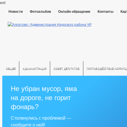
exit
Новости
Фотоальбом
Онлайн обращение
Контакты
Кар
ОБЩЕЕ
АДМИНИСТРАЦИЯ
СОВЕТ ДЕПУТАТОВ
ПРОТИВОДЕЙСТВИЕ КОРРУПЦ
Не убран мусор, яма
на дороге, не горит
фонарь?
Столкнулись с проблемой —
сообщите о ней!