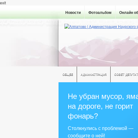
exit
Новости
Фотоальбом
Онлайн о
ОБЩЕЕ
АДМИНИСТРАЦИЯ
СОВЕТ ДЕПУТА
Не убран мусор, ям
на дороге, не горит
фонарь?
Столкнулись с проблемой —
сообщите о ней!