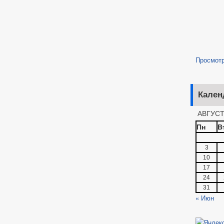
Просмот
Кален
АВГУСТ
Пн
В
3
10
17
24
31
« Июн